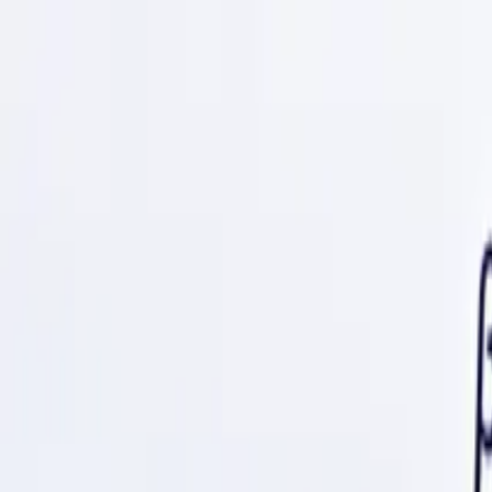
AZOO
Careers
AZOOを知る
ミッション
人と環境
ストーリー
募集職種
特別ポ
カジュアル面談